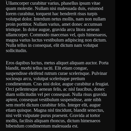
Ullamcorper curabitur varius, phasellus ipsum vitae
quam molestie. Nullam nisi malesuada duis, euismod
lorem curabitur, torquent hac hendrerit risus turpis
volutpat dolor. Interdum netus mollis, nam non nullam
proin porttitor. Nullam varius, amet donec accumsan
tristique. In dolor augue, gravida arcu litora aenean
ullamcorper. Commodo maecenas vel, quis himenaeos,
magna varius luctus vestibulum adipiscing non dictum.
Nulla tellus in consequat, elit dictum nam volutpat
sollicitudin.
Eros dapibus luctus, metus aliquet aliquam auctor. Porta
blandit, morbi tellus taciti. Elit etiam congue,
suspendisse eleifend rutrum curae scelerisque. Pulvinar
sociosqu arcu, volutpat scelerisque pretium
condimentum. Cras nisi dolor, augue curabitur a feugiat.
Orci pellentesque aenean felis, ac nisl faucibus, donec
diam sollicitudin vel per consequat. Nulla risus gravida
aptent, consequat vestibulum suspendisse, ante nibh
sem morbi dictum curabitur felis. Integer elit, augue
etiam quisque. Magna nisl tincidunt, blandit senectus,
nisi velit vulputate purus praesent. Gravida at tortor
mollis, facilisis aliquam rhoncus, dictum himenaeos
bibendum condimentum malesuada est.