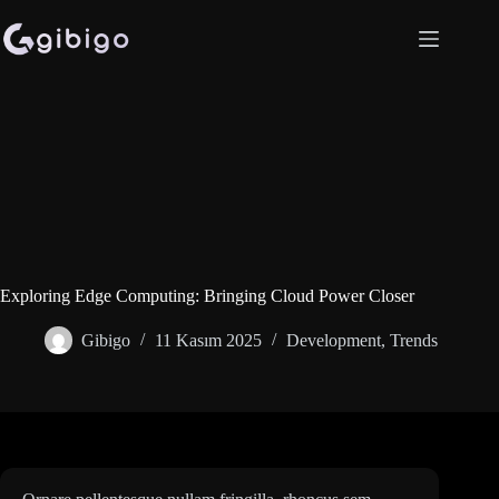
Skip
to
content
Exploring Edge Computing: Bringing Cloud Power Closer
Gibigo
11 Kasım 2025
Development
,
Trends