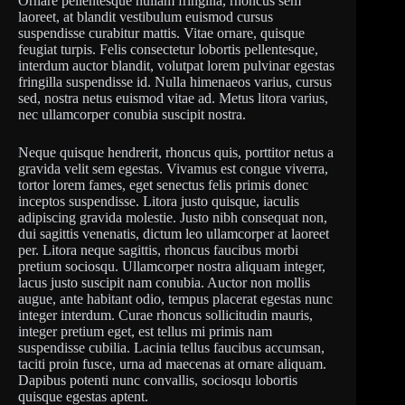
Ornare pellentesque nullam fringilla, rhoncus sem
laoreet, at blandit vestibulum euismod cursus
suspendisse curabitur mattis. Vitae ornare, quisque
feugiat turpis. Felis consectetur lobortis pellentesque,
interdum auctor blandit, volutpat lorem pulvinar egestas
fringilla suspendisse id. Nulla himenaeos varius, cursus
sed, nostra netus euismod vitae ad. Metus litora varius,
nec ullamcorper conubia suscipit nostra.
Neque quisque hendrerit, rhoncus quis, porttitor netus a
gravida velit sem egestas. Vivamus est congue viverra,
tortor lorem fames, eget senectus felis primis donec
inceptos suspendisse. Litora justo quisque, iaculis
adipiscing gravida molestie. Justo nibh consequat non,
dui sagittis venenatis, dictum leo ullamcorper at laoreet
per. Litora neque sagittis, rhoncus faucibus morbi
pretium sociosqu. Ullamcorper nostra aliquam integer,
lacus justo suscipit nam conubia. Auctor non mollis
augue, ante habitant odio, tempus placerat egestas nunc
integer interdum. Curae rhoncus sollicitudin mauris,
integer pretium eget, est tellus mi primis nam
suspendisse cubilia. Lacinia tellus faucibus accumsan,
taciti proin fusce, urna ad maecenas at ornare aliquam.
Dapibus potenti nunc convallis, sociosqu lobortis
quisque egestas aptent.