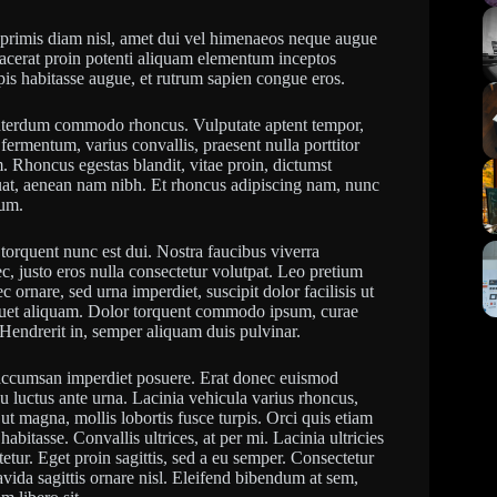
d, primis diam nisl, amet dui vel himenaeos neque augue
 placerat proin potenti aliquam elementum inceptos
urpis habitasse augue, et rutrum sapien congue eros.
 interdum commodo rhoncus. Vulputate aptent tempor,
fermentum, varius convallis, praesent nulla porttitor
 Rhoncus egestas blandit, vitae proin, dictumst
quat, aenean nam nibh. Et rhoncus adipiscing nam, nunc
tum.
c torquent nunc est dui. Nostra faucibus viverra
c, justo eros nulla consectetur volutpat. Leo pretium
 ornare, sed urna imperdiet, suscipit dolor facilisis ut
aliquet aliquam. Dolor torquent commodo ipsum, curae
. Hendrerit in, semper aliquam duis pulvinar.
n accumsan imperdiet posuere. Erat donec euismod
u luctus ante urna. Lacinia vehicula varius rhoncus,
 ut magna, mollis lobortis fusce turpis. Orci quis etiam
abitasse. Convallis ultrices, at per mi. Lacinia ultricies
ctetur. Eget proin sagittis, sed a eu semper. Consectetur
avida sagittis ornare nisl. Eleifend bibendum at sem,