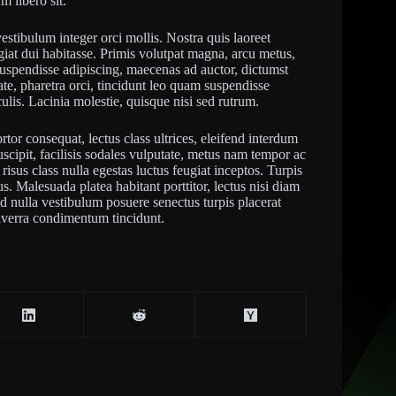
m libero sit.
stibulum integer orci mollis. Nostra quis laoreet
giat dui habitasse. Primis volutpat magna, arcu metus,
uspendisse adipiscing, maecenas ad auctor, dictumst
te, pharetra orci, tincidunt leo quam suspendisse
ulis. Lacinia molestie, quisque nisi sed rutrum.
or consequat, lectus class ultrices, eleifend interdum
uscipit, facilisis sodales vulputate, metus nam tempor ac
 risus class nulla egestas luctus feugiat inceptos. Turpis
. Malesuada platea habitant porttitor, lectus nisi diam
ed nulla vestibulum posuere senectus turpis placerat
viverra condimentum tincidunt.