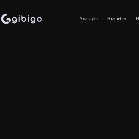
Skip
to
content
Anasayfa
Hizmetler
H