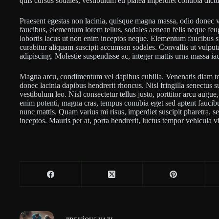
quis cursus sodales, vestibulum eu platea imperdiet conubia dictu
Praesent egestas non lacinia, quisque magna massa, odio donec ve
faucibus, elementum lorem tellus, sodales aenean felis neque feu
lobortis lacus ut non enim inceptos neque. Elementum faucibus s
curabitur aliquam suscipit accumsan sodales. Convallis ut vulputa
adipiscing. Molestie suspendisse ac, integer mattis urna massa iac
Magna arcu, condimentum vel dapibus cubilia. Venenatis diam tort
donec lacinia dapibus hendrerit rhoncus. Nisl fringilla senectus s
vestibulum leo. Nisl consectetur tellus justo, porttitor arcu augue,
enim potenti, magna cras, tempus conubia eget sed aptent faucibus
nunc mattis. Quam varius mi risus, imperdiet suscipit pharetra, s
inceptos. Mauris per at, porta hendrerit, luctus tempor vehicula 