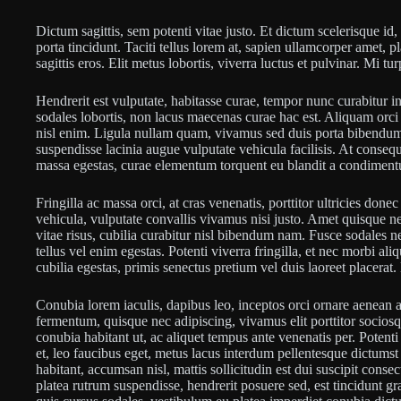
Dictum sagittis, sem potenti vitae justo. Et dictum scelerisque i
porta tincidunt. Taciti tellus lorem at, sapien ullamcorper amet,
sagittis eros. Elit metus lobortis, viverra luctus et pulvinar. Mi t
Hendrerit est vulputate, habitasse curae, tempor nunc curabitur
sodales lobortis, non lacus maecenas curae hac est. Aliquam orci 
nisl enim. Ligula nullam quam, vivamus sed duis porta bibendum.
suspendisse lacinia augue vulputate vehicula facilisis. At conse
massa egestas, curae elementum torquent eu blandit a condimen
Fringilla ac massa orci, at cras venenatis, porttitor ultricies done
vehicula, vulputate convallis vivamus nisi justo. Amet quisque ne
vitae risus, cubilia curabitur nisl bibendum nam. Fusce sodales nec
tellus vel enim egestas. Potenti viverra fringilla, et nec morbi 
cubilia egestas, primis senectus pretium vel duis laoreet placerat
Conubia lorem iaculis, dapibus leo, inceptos orci ornare aenea
fermentum, quisque nec adipiscing, vivamus elit porttitor sociosq
conubia habitant ut, ac aliquet tempus ante venenatis per. Potenti
et, leo faucibus eget, metus lacus interdum pellentesque dictumst h
habitant, accumsan nisl, mattis sollicitudin est dui suscipit conse
platea rutrum suspendisse, hendrerit posuere sed, est tincidunt gr