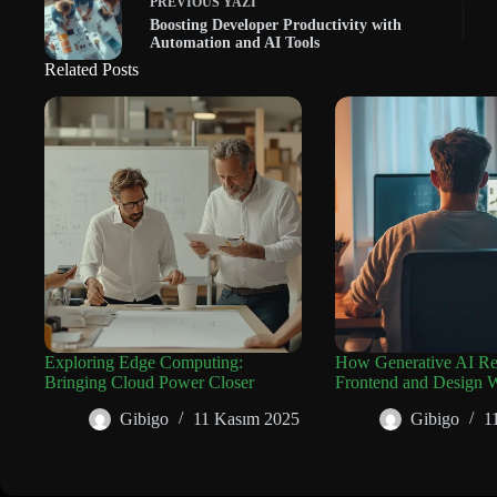
PREVIOUS
YAZI
Boosting Developer Productivity with
Automation and AI Tools
Related Posts
Exploring Edge Computing:
How Generative AI Rev
Bringing Cloud Power Closer
Frontend and Design 
Gibigo
11 Kasım 2025
Gibigo
1