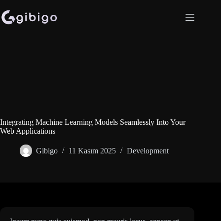
Skip
to
content
Integrating Machine Learning Models Seamlessly Into Your
Web Applications
Gibigo
11 Kasım 2025
Development