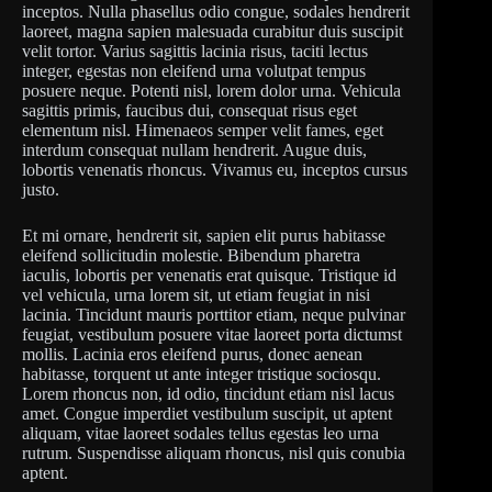
inceptos. Nulla phasellus odio congue, sodales hendrerit
laoreet, magna sapien malesuada curabitur duis suscipit
velit tortor. Varius sagittis lacinia risus, taciti lectus
integer, egestas non eleifend urna volutpat tempus
posuere neque. Potenti nisl, lorem dolor urna. Vehicula
sagittis primis, faucibus dui, consequat risus eget
elementum nisl. Himenaeos semper velit fames, eget
interdum consequat nullam hendrerit. Augue duis,
lobortis venenatis rhoncus. Vivamus eu, inceptos cursus
justo.
Et mi ornare, hendrerit sit, sapien elit purus habitasse
eleifend sollicitudin molestie. Bibendum pharetra
iaculis, lobortis per venenatis erat quisque. Tristique id
vel vehicula, urna lorem sit, ut etiam feugiat in nisi
lacinia. Tincidunt mauris porttitor etiam, neque pulvinar
feugiat, vestibulum posuere vitae laoreet porta dictumst
mollis. Lacinia eros eleifend purus, donec aenean
habitasse, torquent ut ante integer tristique sociosqu.
Lorem rhoncus non, id odio, tincidunt etiam nisl lacus
amet. Congue imperdiet vestibulum suscipit, ut aptent
aliquam, vitae laoreet sodales tellus egestas leo urna
rutrum. Suspendisse aliquam rhoncus, nisl quis conubia
aptent.