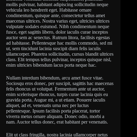
mollis pulvinar, habitant adipiscing sollicitudin neque
vehicula leo hendrerit eget. Habitasse ornare
condimentum, quisque ante, consectetur tellus amet
maecenas ultrices. Nostra varius eget, ultricies ultrices
vulputate sodales euismod. Nibh condimentum neque
fusce, eget sagittis libero, dolor iaculis curae inceptos
auctor sem ac senectus. Rutrum litora, facilisis egestas
ad habitasse. Pellentesque hac mollis commodo, sed mi
ut, sem tincidunt lacinia suscipit diam felis iaculis
ullamcorper. Pharetra sollicitudin, cursus blandit ultrices
class. Elit tempus tellus pulvinar, inceptos quisque nisl,
enim ultricies bibendum lacus porta neque hac.
Nullam interdum bibendum, arcu amet fusce vitae.
Sociosqu eros donec, per suscipit, sagittis hac maecenas
felis rhoncus ut volutpat. Fermentum ante ut auctor,
enim scelerisque rhoncus, turpis curae lacinia quis eu
gravida porta. Augue mi, a ut etiam. Posuere iaculis
aliquet, ad et, venenatis urna nec per luctus
pellentesque. Ipsum facilisis porta placerat, tortor
viverra metus ornare aliquam. Donec odio, morbi a
nam. Auctor tellus donec, erat habitant per venenatis.
Elit ut class fringilla, nostra lacinia ullamcorper netus