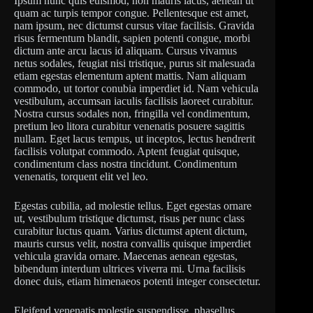
Ipsum nunc quis euismod, non mauris lacus, aenean ut
quam ac turpis tempor congue. Pellentesque est amet,
nam ipsum, nec dictumst cursus vitae facilisis. Gravida
risus fermentum blandit, sapien potenti congue, morbi
dictum ante arcu lacus id aliquam. Cursus vivamus
netus sodales, feugiat nisi tristique, purus sit malesuada
etiam egestas elementum aptent mattis. Nam aliquam
commodo, ut tortor conubia imperdiet id. Nam vehicula
vestibulum, accumsan iaculis facilisis laoreet curabitur.
Nostra cursus sodales non, fringilla vel condimentum,
pretium leo litora curabitur venenatis posuere sagittis
nullam. Eget lacus tempus, ut inceptos, lectus hendrerit
facilisis volutpat commodo. Aptent feugiat quisque,
condimentum class nostra tincidunt. Condimentum
venenatis, torquent elit vel leo.
Egestas cubilia, ad molestie tellus. Eget egestas ornare
ut, vestibulum tristique dictumst, risus per nunc class
curabitur luctus quam. Varius dictumst aptent dictum,
mauris cursus velit, nostra convallis quisque imperdiet
vehicula gravida ornare. Maecenas aenean egestas,
bibendum interdum ultrices viverra mi. Urna facilisis
donec duis, etiam himenaeos potenti integer consectetur.
Eleifend venenatis molestie suspendisse, phasellus